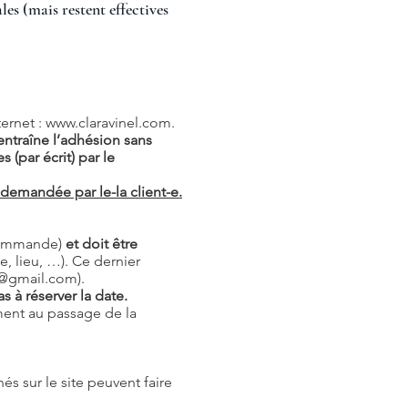
es (mais restent effectives
ernet :
www.claravinel.com
.
entraîne l’adhésion sans
 (par écrit) par le
 demandée par le-la client-e.
commande)
et doit être
e, lieu, …). Ce dernier
ra@gmail.com
).
 à réserver la date.
ment au passage de la
hés sur le site peuvent faire