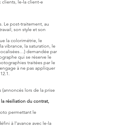
lients, le-la client-e
s. Le post-traitement, au
avail, son style et son
 la colorimétrie, le
a vibrance, la saturation, le
 localisées…) demandée par
tographe qui se réserve le
hotographies traitées par le
 s'engage à ne pas appliquer
12.1.
s (annoncés lors de la prise
a résiliation du contrat,
hoto permettant le
fini à l’avance avec le-la