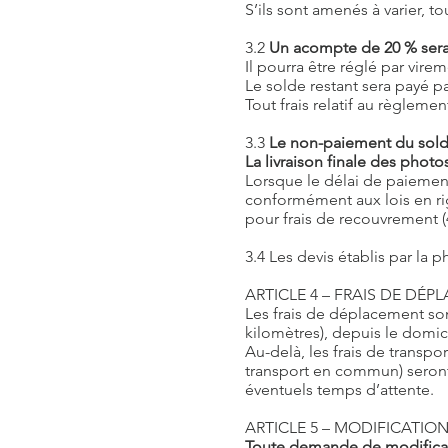
S’ils sont amenés à varier, t
3.2
Un acompte de 20 % ser
Il pourra être réglé par vir
Le solde restant sera payé pa
Tout frais relatif au règleme
3.3
Le non-paiement du solde
La livraison finale des pho
Lorsque le délai de paiement 
conformément aux lois en rigu
pour frais de recouvrement (4
3.4 Les devis établis par la 
ARTICLE 4 – FRAIS DE DÉ
Les frais de déplacement son
kilomètres), depuis le domici
Au-delà, les frais de transpor
transport en commun) seront 
éventuels temps d’attente.
ARTICLE 5 – MODIFICATIO
Toute demande de modificati