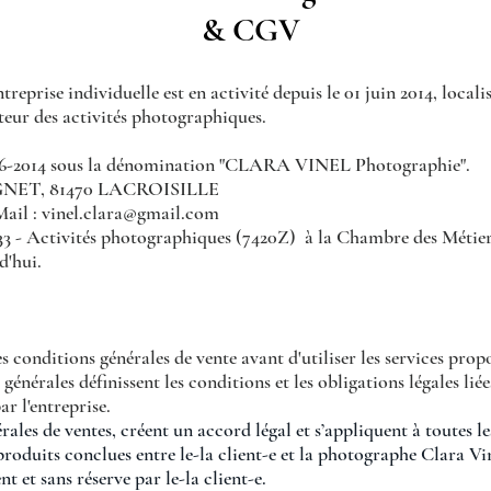
& CGV
entreprise individuelle est en activité depuis le 01 juin 2014, lo
ecteur des activités photographiques.
1-06-2014 sous la dénomination "CLARA VINEL Photographie".
UGNET, 81470 LACROISILLE
Mail :
vinel.clara@gmail.com
 - Activités photographiques (7420Z) à la Chambre des Métiers 
d'hui.
es conditions générales de vente avant d'utiliser les services pro
nérales définissent les conditions et les obligations légales liée
ar l'entreprise.
rales de ventes, créent un accord légal et s’appliquent à toutes
produits conclues entre le-la client-e et la photographe Clara Vi
t et sans réserve par le-la client-e.