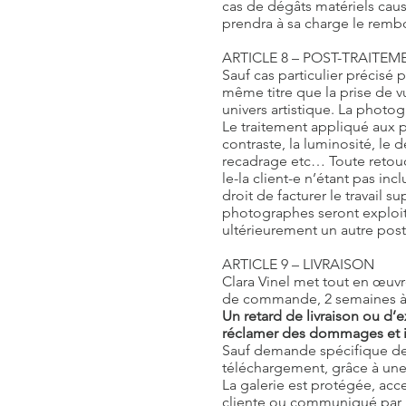
cas de dégâts matériels causé
prendra à sa charge le remb
ARTICLE 8 – POST-TRAITEM
Sauf cas particulier précisé 
même titre que la prise de vu
univers artistique. La photo
Le traitement appliqué aux 
contraste, la luminosité, le 
recadrage etc… Toute retou
le-la client-e n’étant pas in
droit de facturer le travail 
photographes seront exploita
ultérieurement un autre post-
ARTICLE 9 – LIVRAISON
Clara Vinel met tout en œuvre
de commande, 2 semaines à 3 
Un retard de livraison ou d’e
réclamer des dommages et int
Sauf demande spécifique des
téléchargement, grâce à une
La galerie est protégée, acc
cliente ou communiqué par 