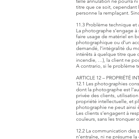
telle annulation ne pourra 
titre que ce soit, cependant
personne la remplaçant. Sino
11.3 Problème technique et 
La photographe s’engage à se
faire usage de matériel en b
photographique ou d’un acci
demandé, l’intégralité du m
intérêts à quelque titre que 
incendie, …), la client ne p
A contrario, si le problème 
ARTICLE 12 – PROPRIÉTÉ I
12.1 Les photographies consti
dont la photographe est l’aut
privée des clients, utilisat
propriété intellectuelle, et
photographie ne peut ainsi ê
Les clients s’engagent à re
couleurs, sans les tronquer o
12.2 La communication des s
n’entraîne, ni ne présume la