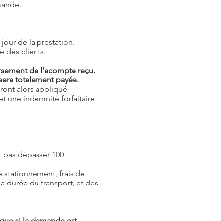
mmande.
 jour de la prestation.
e des clients.
ursement de l’acompte reçu.
sera totalement payée.
eront alors appliqué
et une indemnité forfaitaire
it pas dépasser 100
de stationnement, frais de
a durée du transport, et des
 que si la demande est