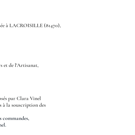
calisée à LACROISILLE (81470),
et de l'Artisanat,
posés par Clara Vinel
s à la souscription des
 les commandes,
nel.