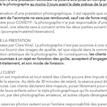
) à la photographe
au moins 3 jours avant la date prévue de la pr
éservation d’une prestation photographique, il est rappelé que
ant de l’acompte ne sera pas remboursé, sauf cas de force maje
lière pour COVID19 : la photographe n'ai pas responsable d'un
ravail, une attente sera à convenir entre les deux parties suivant l
 (acompte/matériel/réservation).
DE LA PRESTATION
sées par Clara Vinel. La photographe n’est pas soumise à une ob
ur fournir des images de qualité, tel que stipulé dans la com
iation artistique de la photographe. En conséquence,
les client
umises à un rejet en fonction des goûts, acceptent d'engager C
-traitement, et son mode de livraison.
U CLIENT
tion est impérative et tout retard des clients pourra être imput
de la séance. Au delà de 30 minutes de retard, la séance peut êt
rsé. Les clients déclarent être majeurs, poser librement pour 
 de leurs enfants selon le style photographique qu’ils souhaite
ion, par des photographes amateurs, et autres objets dérangean
s séances photos restent sous l’entière responsabilité des pare