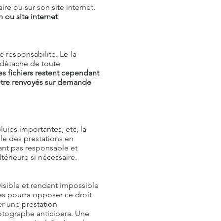
e ou sur son site internet.
 ou site internet
e responsabilité. Le-la
e détache de toute
es fichiers restent cependant
 être renvoyés sur demande
ies importantes, etc, la
le des prestations en
ant pas responsable et
térieure si nécessaire.
isible et rendant impossible
es pourra opposer ce droit
er une prestation
otographe anticipera. Une