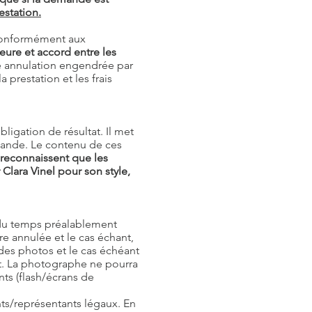
estation.
 conformément aux
ure et accord entre les
e annulation engendrée par
a prestation et les frais
ligation de résultat. Il met
mande. Le contenu de ces
s reconnaissent que les
lara Vinel pour son style,
é du temps préalablement
re annulée et le cas échant,
des photos et le cas échéant
nt. La photographe ne pourra
ts (flash/écrans de
nts/représentants légaux. En