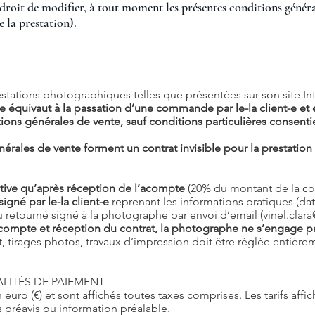
droit de modifier, à tout moment les présentes conditions général
e la prestation).
tations photographiques telles que présentées sur son site Int
ce équivaut à la passation d’une commande par le-la client-e et 
ons générales de vente, sauf conditions particulières consenties
érales de vente forment un contrat invisible pour la prestation
ive qu’après réception de l’acompte
(20% du montant de la 
igné par le-la client-e
reprenant les informations pratiques (dat
u retourné signé à la photographe par envoi d’email (
vinel.cla
compte et réception du contrat, la photographe ne s’engage pas
tirages photos, travaux d’impression doit être réglée entière
ALITÉS DE PAIEMENT
euro (€) et sont affichés toutes taxes comprises. Les tarifs affic
s préavis ou information préalable.