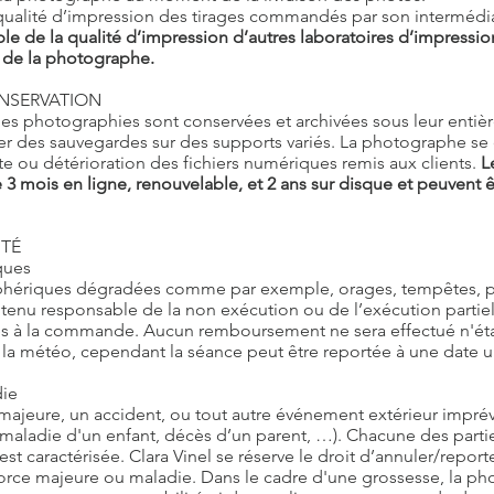
ualité d’impression des tirages commandés par son intermédiair
le de la qualité d’impression d’autres laboratoires d’impression
 de la photographe.
ONSERVATION
 les photographies sont conservées et archivées sous leur entièr
ctuer des sauvegardes sur des supports variés. La photographe s
te ou détérioration des fichiers numériques remis aux clients.
L
 3 mois en ligne, renouvelable, et 2 ans sur disque et peuvent
ITÉ
ques
hériques dégradées comme par exemple, orages, tempêtes, plu
tenu responsable de la non exécution ou de l’exécution partiel
ues à la commande. Aucun remboursement ne sera effectué n'ét
 la météo, cependant la séance peut être reportée à une date ul
die
ajeure, un accident, ou tout autre événement extérieur imprév
 (maladie d'un enfant, décès d’un parent, …). Chacune des parti
est caractérisée. Clara Vinel se réserve le droit d’annuler/report
rce majeure ou maladie. Dans le cadre d'une grossesse, la ph