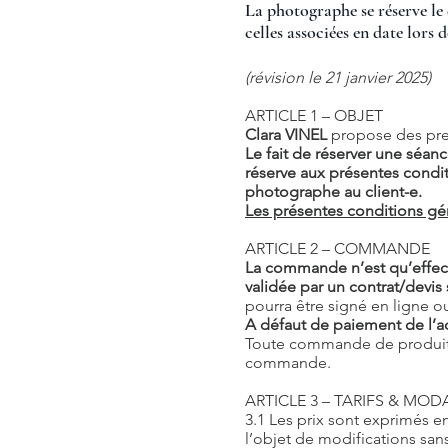
La photographe se réserve le 
celles associées en date lors d
(révision le 21 janvier 2025)
ARTICLE 1 – OBJET
Clara VINEL
propose des pres
Le fait de réserver une séan
réserve aux présentes conditi
photographe au client-e.
Les présentes conditions gén
ARTICLE 2 – COMMANDE
La commande n’est qu’effect
validée par un contrat/devis s
pourra être signé en ligne o
A défaut de paiement de l’a
Toute commande de produit, 
commande.
ARTICLE 3 – TARIFS & MOD
3.1 Les prix sont exprimés en 
l’objet de modifications san