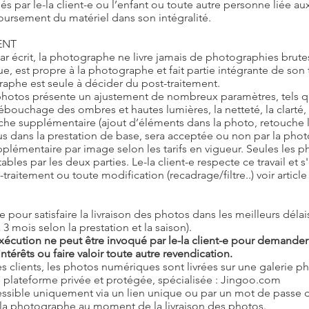
s par le-la client-e ou l’enfant ou toute autre personne liée aux c
oursement du matériel dans son intégralité.
ENT
par écrit, la photographe ne livre jamais de photographies brute
e, est propre à la photographe et fait partie intégrante de son tr
graphe est seule à décider du post-traitement.
photos présente un ajustement de nombreux paramètres, tels que
débouchage des ombres et hautes lumières, la netteté, la clarté, l
che supplémentaire (ajout d’éléments dans la photo, retouche
clus dans la prestation de base, sera acceptée ou non par la pho
supplémentaire par image selon les tarifs en vigueur. Seules les p
bles par les deux parties. Le-la client-e respecte ce travail et
traitement ou toute modification (recadrage/filtre..) voir article 
 pour satisfaire la livraison des photos dans les meilleurs délai
mois selon la prestation et la saison).
xécution ne peut être invoqué par le-la client-e pour demander l
érêts ou faire valoir toute autre revendication.
 clients, les photos numériques sont livrées sur une galerie p
 plateforme privée et protégée, spécialisée : Jingoo.com
essible uniquement via un lien unique ou par un mot de passe dé
la photographe au moment de la livraison des photos.