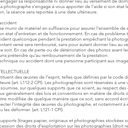
ni engager sa responsabilité ni donner lieu au versement de do
 la photographe s'engage à vous apporter de l'aide si son état 
n, la séance sera reportée à une date ultérieure.
accident
 munir de matériel en suffisance pour assurer l’ensemble de ses
on état d’entretien et de fonctionnement. En cas de problème 
dent quelconque pendant la prestation empêchant la photogra
ontant versé sera remboursé, sans pour autant donner lieu au
ce soit. En cas de perte ou de détérioration des photos avant le
ourra prétendre qu’au remboursement de la prestation.
technique ou accident dont une personne participant aux images, 
NTELLECTUELLE
tuent des œuvres de l’esprit, telles que définies par le code de
eure (art. L112-2 CPI). Les photographies sont réservées à une u
ion soumise, sur quelques supports que ce soient, au respect des
 plus généralement des lois et conventions en matière de droits 
tre modifiée de quelque manière que ce soit, sans accord écrit 
specter l’intégrité des œuvres du photographe, et notamment à 
u les déformer. (art. L121-1 CPI)
upports (tirages papier, originaux et photographies stockées s
 cession des droits d’exploitation sur les photographies (droit 