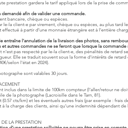
oute prestation gardera le tarif appliqué lors de la prise de co
a demandé afin de valider une commande.
ement bancaire, chèque ou espèces.
r le-la client-e par virement, chèque ou espèces, au plus tard le
nt effectué à partir d’une monnaie étrangère est à l’entière charg
 entraîne l’annulation de la livraison des photos, sans rembo
tos et autres commandes ne se feront que lorsque la commande 
n'est pas respecté par le-la client-e, des pénalités de retard s
eur. Elle se traduit souvent sous la forme d'intérêts de retard 
0€/selon l'état en 2024).
photographe sont valables 30 jours.
PLACEMENT
t inclus dans la limite de 100km compteur (l’aller/retour ne do
le de la photographe (Lacroisille dans le Tarn, 81).
t (0.57 cts/km) et les éventuels autres frais (par exemple : frais 
à la charge des clients, ainsi qu’une indemnité dépendant de l
N DE LA PRESTATION
on d’une prestation sollicitée ne pourra être prise en compte